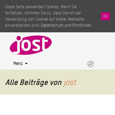
Diese Seite verwenden Cookies. Wenn Sie
fortfahren, stimmen Sie zu, dass Sie mit der
OK
Verwendung von Cookies auf dieser Webseite
einverstanden sind.
Datenschutz und Richtlinien
Springe
Suchen
Menü
zum
nach:
Inhalt
Alle Beiträge von
jost